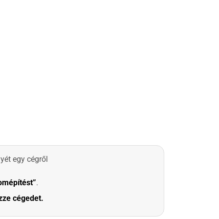
yét egy cégről
lomépítést”
.
zze cégedet.